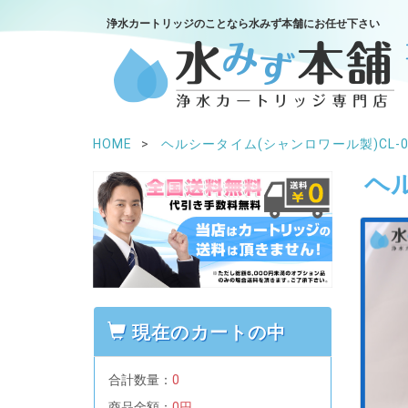
浄水カートリッジのことなら水みず本舗にお任せ下さい
HOME
ヘルシータイム(シャンロワール製)CL-0
ヘル
現在のカートの中
合計数量：
0
商品金額：
0円