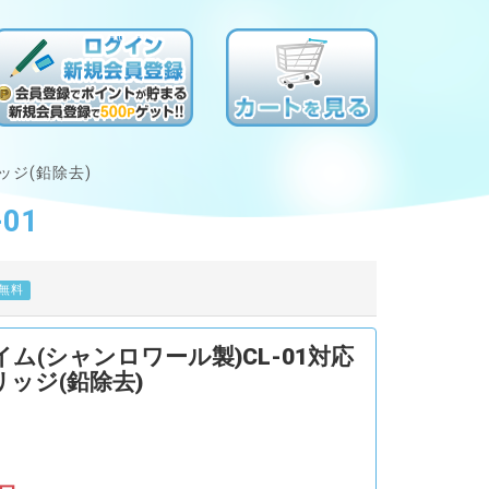
ッジ(鉛除去)
01
無料
ム(シャンロワール製)CL-01対応
ッジ(鉛除去)