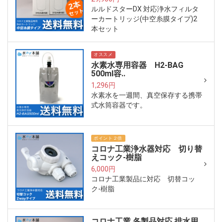
ルルドスターDX 対応浄水フィルタ
ーカートリッジ(中空糸膜タイプ)2
本セット
オススメ
水素水専用容器 H2-BAG
500ml容..
1,296円
水素水を一週間、真空保存する携帯
式水筒容器です。
ポイント２倍
コロナ工業浄水器対応 切り替
えコック-樹脂
6,000円
コロナ工業製品に対応 切替コッ
ク-樹脂
コロナ工業 各製品対応 排水用