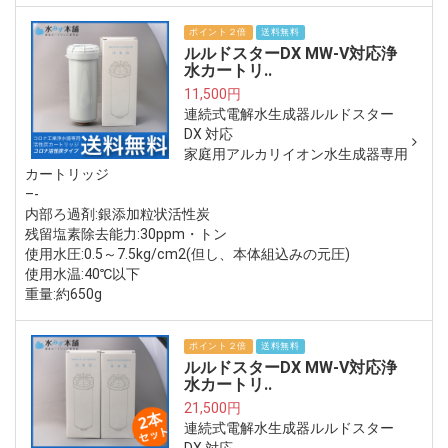
ポイント２倍
送料無料
ルルドスターDX MW-V対応浄
水カートリ..
11,500円
連続式電解水生成器ルルドスター
DX 対応
家庭用アルカリイオン水生成器専用
カートリッジ
–-
内部ろ過剤:銀添加粒状活性炭
残留塩素除去能力:30ppm・トン
使用水圧:0.5～7.5kg/cm2(但し、本体組込みの元圧)
使用水温:40℃以下
重量:約650g
ポイント２倍
送料無料
ルルドスターDX MW-V対応浄
水カートリ..
21,500円
連続式電解水生成器ルルドスター