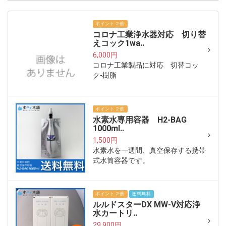
ポイント２倍
コロナ工業浄水器対応 切り替
えコック1wa..
6,000円
コロナ工業製品に対応 切替コッ
ク-樹脂
ポイント２倍
水素水専用容器 H2-BAG
1000ml..
1,500円
水素水を一週間、真空保存する携帯
式水筒容器です。
ポイント２倍
送料無料
ルルドスターDX MW-V対応浄
水カートリ..
29,900円