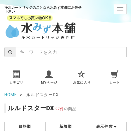
浄水カートリッジのことなら水みず本舗にお任せ
navig
下さい
カテゴリ
MYページ
お気に入り
カート
HOME
ルルドスターDX
ルルドスターDX
27件
の商品
価格順
新着順
表示件数