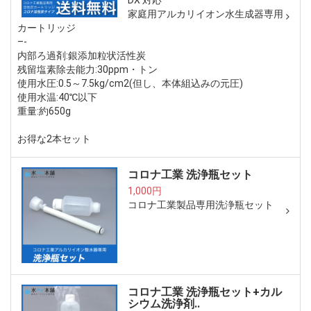
DX 対応
家庭用アルカリイオン水生成器専用
カートリッジ
–-
内部ろ過剤:銀添加粒状活性炭
残留塩素除去能力:30ppm・トン
使用水圧:0.5～7.5kg/cm2(但し、本体組込みの元圧)
使用水温:40℃以下
重量:約650g
お得な2本セット
コロナ工業 洗浄瓶セット
1,000円
コロナ工業製品専用洗浄瓶セット
コロナ工業 洗浄瓶セット+カル
シウム洗浄剤..