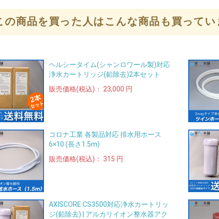
この商品を買った人はこんな商品も買ってい
ヘルシータイム(シャンロワール製)対応
浄水カートリッジ(鉛除去)2本セット
販売価格(税込)：
23,000 円
コロナ工業 各製品対応 排水用ホース
6×10 (長さ1.5m)
販売価格(税込)：
315 円
AXISCORE:CS3500対応浄水カートリッ
ジ(鉛除去) | アルカリイオン整水器アク