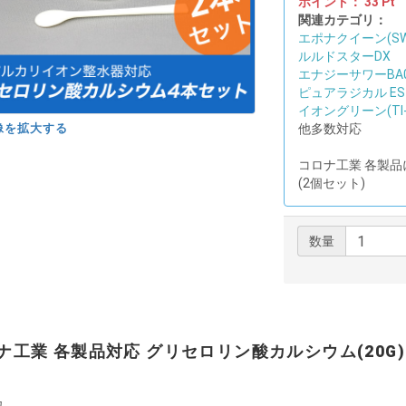
ポイント：
33
Pt
関連カテゴリ：
エポナクイーン(SW-
ルルドスターDX
エナジーサワーBA
ピュアラジカル ES-
イオングリーン(TI-1
像を拡大する
他多数対応
コロナ工業 各製品
(2個セット)
数量
ナ工業 各製品対応 グリセロリン酸カルシウム(20G)
カ