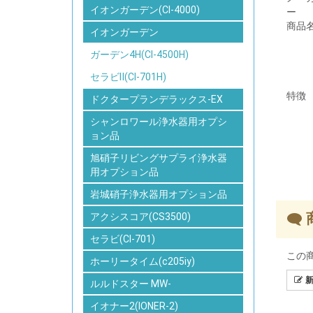
イオンガーデン(CI-4000)
ー
商品
イオンガーデン
ガーデン4H(CI-4500H)
セラビⅡ(CI-701H)
特徴
ドクタープランデラックス-EX
シャンロワール浄水器用オプシ
ョン品
旭硝子リビングサプライ浄水器
用オプション品
岩城硝子浄水器用オプション品
アクシスコア(CS3500)
セラビ(CI-701)
この
ホーリータイム(c205iy)
新
ルルドスター MW-
イオナー2(IONER-2)