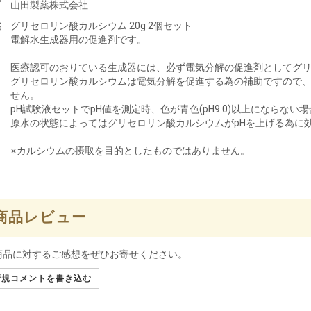
山田製薬株式会社
名
グリセロリン酸カルシウム 20g 2個セット
電解水生成器用の促進剤です。
医療認可のおりている生成器には、必ず電気分解の促進剤としてグ
グリセロリン酸カルシウムは電気分解を促進する為の補助ですので、
せん。
pH試験液セットでpH値を測定時、色が青色(pH9.0)以上にならない
原水の状態によってはグリセロリン酸カルシウムがpHを上げる為に
※カルシウムの摂取を目的としたものではありません。
商品レビュー
商品に対するご感想をぜひお寄せください。
規コメントを書き込む