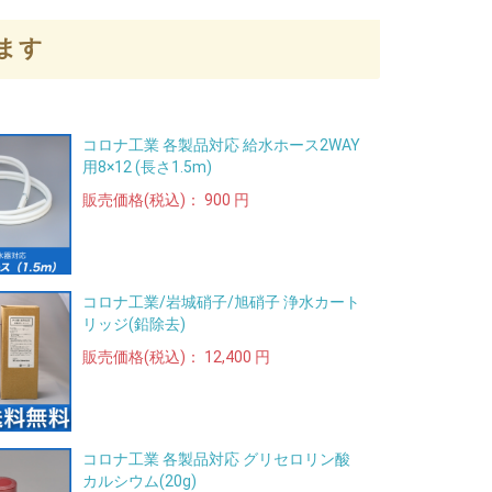
ます
コロナ工業 各製品対応 給水ホース2WAY
用8×12 (長さ1.5m)
販売価格(税込)：
900 円
コロナ工業/岩城硝子/旭硝子 浄水カート
リッジ(鉛除去)
販売価格(税込)：
12,400 円
コロナ工業 各製品対応 グリセロリン酸
カルシウム(20g)