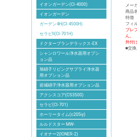
イオンガーデン(CI-4000)
メー
商品
イオンガーデン
特徴
フィ
ガーデン4H(CI-4500H)
プレ
セラビⅡ(CI-701H)
ん。
外付
ドクタープランデラックス-EX
■交
シャンロワール浄水器用オプシ
ョン品
旭硝子リビングサプライ浄水器
用オプション品
岩城硝子浄水器用オプション品
アクシスコア(CS3500)
セラビ(CI-701)
ホーリータイム(c205iy)
ルルドスター MW-
イオナー2(IONER-2)