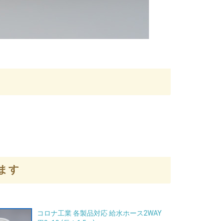
ます
コロナ工業 各製品対応 給水ホース2WAY