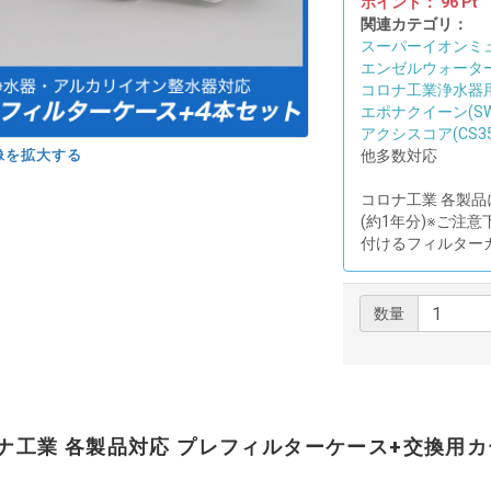
ポイント：
96
Pt
関連カテゴリ：
スーパーイオンミ
エンゼルウォータ
コロナ工業浄水器
エポナクイーン(SW-
アクシスコア(CS35
像を拡大する
他多数対応
コロナ工業 各製品
(約1年分)※ご注
付けるフィルター
数量
ナ工業 各製品対応 プレフィルターケース+交換用カ