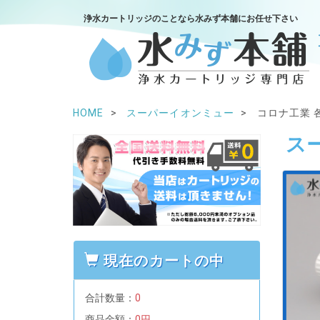
浄水カートリッジのことなら水みず本舗にお任せ下さい
HOME
スーパーイオンミュー
コロナ工業 
ス
現在のカートの中
合計数量：
0
商品金額：
0円