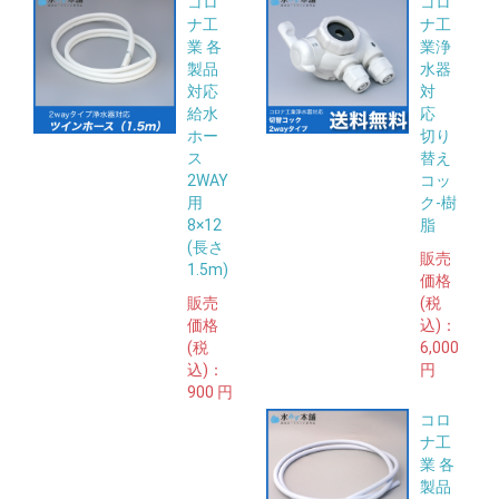
コロ
コロ
ナ工
ナ工
業 各
業浄
製品
水器
対応
対
給水
応
ホー
切り
ス
替え
2WAY
コッ
用
ク-樹
8×12
脂
(長さ
販売
1.5m)
価格
販売
(税
価格
込)：
(税
6,000
込)：
円
900 円
コロ
ナ工
業 各
製品