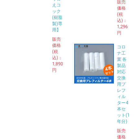
販売
えコ
価格
ック
(税
(樹脂
込)：
製)専
1,296
用】
円
販売
価格
コロ
(税
ナ工
込)：
業 各
1,890
製品
円
対応
交換
用プ
レフ
ィル
ター4
本セ
ット(1
年分)
販売
価格