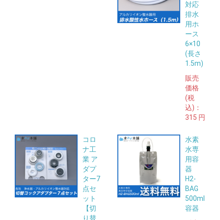
対応
排水
用ホ
ース
6×10
(長さ
1.5m)
販売
価格
(税
込)：
315 円
コロ
水素
ナ工
水専
業 ア
用容
ダプ
器
ター7
H2-
点セ
BAG
ット
500ml
【切
容器
り替